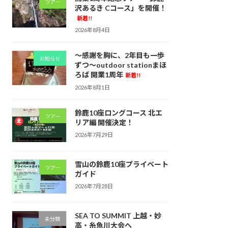
ツアー
沢あるき Cコース」を開催！
新着!!
2026年8月4日
～感謝を胸に、2年目も一歩
お知らせ
ずつ～outdoor stationまほ
ろば 開業1周年
新着!!
2026年8月1日
鈴鹿10座ロングコース 北エ
ツアー
リア編 開催決定！
2026年7月29日
雪山の鈴鹿10座プライベート
ツアー
ガイド
2026年7月28日
SEA TO SUMMIT 上越・妙
未分類
高・糸魚川大会へ