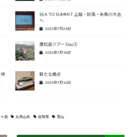
SEA TO SUMMIT 上越・妙高・糸魚川大会
へ
2026年7月24日
唐松岳ツアー Day②
2026年7月18日
に待
新たな拠点
2026年7月16日
奈ヶ岳
比良山系
滋賀県
登山