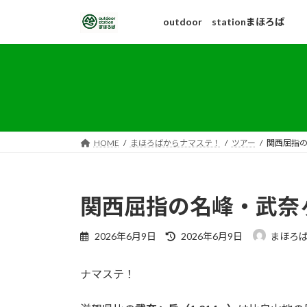
コ
ナ
outdoor stationまほろば
ン
ビ
テ
ゲ
ン
ー
ツ
シ
へ
ョ
ス
ン
キ
に
ッ
移
HOME
まほろばからナマステ！
ツアー
関西屈指
プ
動
関西屈指の名峰・武奈
最
2026年6月9日
2026年6月9日
まほろ
終
更
ナマステ！
新
日
時