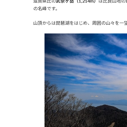
滋賀県比の
武奈ヶ岳（1,214m）
は比良山地の
:
の名峰です。
山頂からは琵琶湖をはじめ、周囲の山々を一