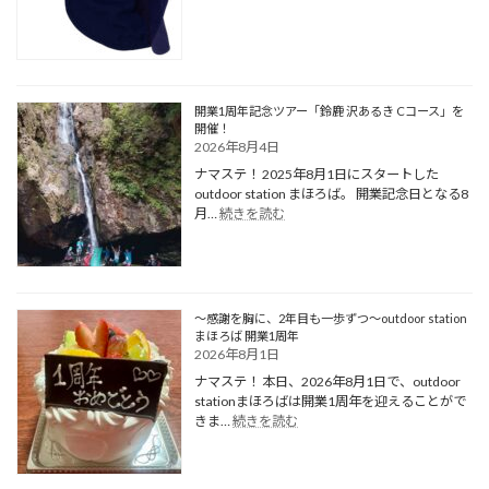
使
編
っ
て
よ
か
っ
開業1周年記念ツアー「鈴鹿 沢あるき Cコース」を
た
開催！
道
2026年8月4日
具
ナマステ！ 2025年8月1日にスタートした
（ハ
outdoor station まほろば。 開業記念日となる8
ッ
:
月…
続きを読む
ト
開
編）
業
1
周
年
～感謝を胸に、2年目も一歩ずつ～outdoor station
記
まほろば 開業1周年
念
2026年8月1日
ツ
ナマステ！ 本日、2026年8月1日で、outdoor
ア
stationまほろばは開業1周年を迎えることがで
ー
:
きま…
続きを読む
「鈴
～
鹿
感
沢
謝
あ