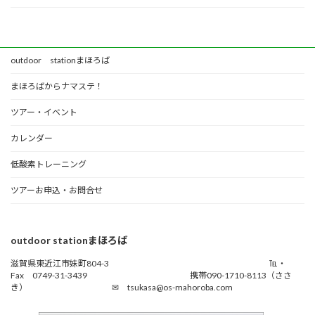
を
る
胸
き
に、
C
2
コ
年
ー
outdoor stationまほろば
目
ス」
も
を
まほろばからナマステ！
一
開
歩
催！
ツアー・イベント
ず
つ
カレンダー
～
outdoor
station
低酸素トレーニング
ま
ほ
ツアーお申込・お問合せ
ろ
ば
開
業
outdoor stationまほろば
1
周
滋賀県東近江市妹町804-3 ℡・
年
Fax 0749-31-3439 携帯090-1710-8113（ささ
き） ✉ tsukasa@os-mahoroba.com