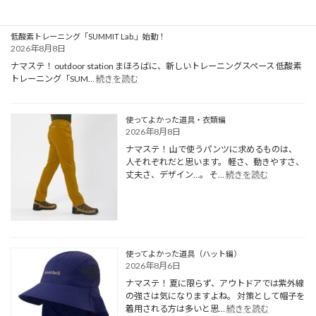
低酸素トレーニング「SUMMIT Lab.」始動！
2026年8月8日
ナマステ！ outdoor station まほろばに、新しいトレーニングスペース 低酸素
:
トレーニング「SUM…
続きを読む
低
酸
素
使ってよかった道具・衣類編
ト
2026年8月8日
レ
ナマステ！ 山で使うパンツに求めるものは、
ー
人それぞれだと思います。 軽さ、動きやすさ、
ニ
:
丈夫さ、デザイン…。 そ…
続きを読む
ン
使
グ
っ
「SUMMIT
て
Lab.」
よ
始
か
動！
っ
使ってよかった道具（ハット編）
た
2026年8月6日
道
ナマステ！ 夏に限らず、アウトドアでは紫外線
具・
の強さは気になりますよね。 対策として帽子を
衣
:
着用される方は多いと思…
続きを読む
類