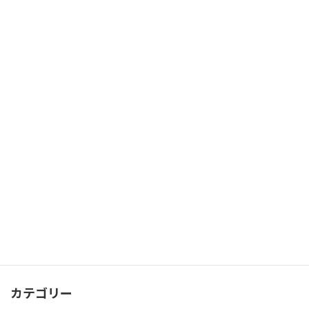
雪山の鈴鹿10座プライベートガイド
ツアー
2026年7月28日
SEA TO SUMMIT 上越・妙高・糸魚川大
未分類
会へ
2026年7月24日
ポーターのひとりごと
ポーターのひとりごと
2026年7月23日
カテゴリー