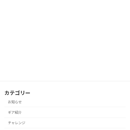
第4期 鈴鹿10座エコツーリズムガイド養
未分類
成講座 受講生募集！
2026年7月22日
唐松岳ツアー Day②
ツアー
2026年7月18日
カテゴリー
お知らせ
ギア紹介
チャレンジ