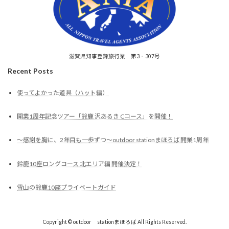
滋賀県知事登録旅行業 第3‐307号
Recent Posts
使ってよかった道具（ハット編）
開業1周年記念ツアー「鈴鹿 沢あるき Cコース」を開催！
～感謝を胸に、2年目も一歩ずつ～outdoor stationまほろば 開業1周年
鈴鹿10座ロングコース 北エリア編 開催決定！
雪山の鈴鹿10座プライベートガイド
Copyright © outdoor stationまほろば All Rights Reserved.