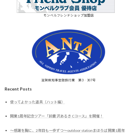
モンベルフレンドショップ加盟店
滋賀県知事登録旅行業 第3‐307号
Recent Posts
使ってよかった道具（ハット編）
開業1周年記念ツアー「鈴鹿 沢あるき Cコース」を開催！
～感謝を胸に、2年目も一歩ずつ～outdoor stationまほろば 開業1周年