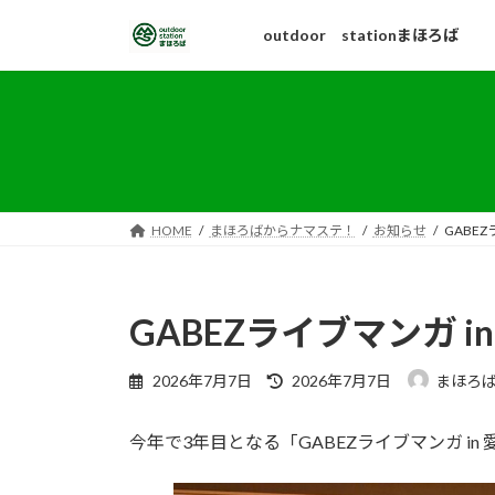
コ
ナ
outdoor stationまほろば
ン
ビ
テ
ゲ
ン
ー
ツ
シ
へ
ョ
ス
ン
キ
に
ッ
移
HOME
まほろばからナマステ！
お知らせ
GABEZ
プ
動
GABEZライブマンガ i
最
2026年7月7日
2026年7月7日
まほろ
終
更
今年で3年目となる「GABEZライブマンガ in
新
日
時