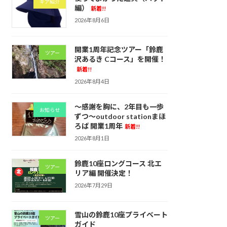
ギア紹介
編）
新着!!
2026年8月6日
開業1周年記念ツアー「鈴鹿
ツアー
沢あるき Cコース」を開催！
新着!!
2026年8月4日
～感謝を胸に、2年目も一歩
お知らせ
ずつ～outdoor stationまほ
ろば 開業1周年
新着!!
2026年8月1日
鈴鹿10座ロングコース 北エ
ツアー
リア編 開催決定！
2026年7月29日
雪山の鈴鹿10座プライベート
ツアー
ガイド