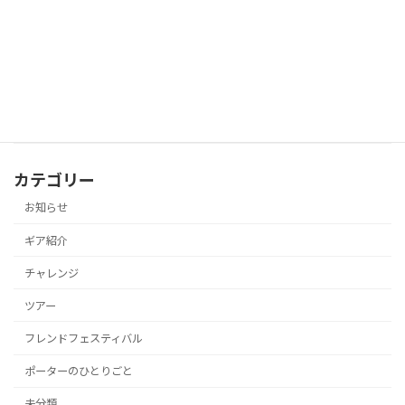
唐松岳ツアー Day②
ツアー
2026年7月18日
カテゴリー
お知らせ
ギア紹介
チャレンジ
ツアー
フレンドフェスティバル
ポーターのひとりごと
未分類