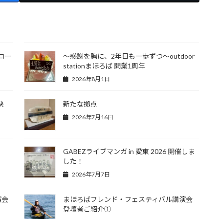
コー
～感謝を胸に、2年目も一歩ずつ～outdoor
stationまほろば 開業1周年
2026年8月1日
決
新たな拠点
2026年7月16日
GABEZライブマンガ in 愛東 2026 開催しま
した！
2026年7月7日
演会
まほろばフレンド・フェスティバル講演会
登壇者ご紹介①