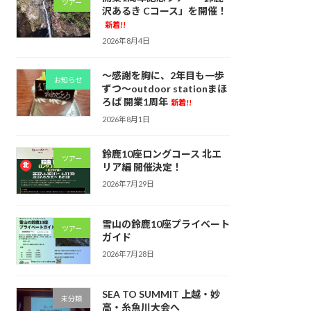
ツアー
沢あるき Cコース」を開催！
新着!!
2026年8月4日
～感謝を胸に、2年目も一歩
お知らせ
ずつ～outdoor stationまほ
ろば 開業1周年
新着!!
2026年8月1日
鈴鹿10座ロングコース 北エ
ツアー
リア編 開催決定！
2026年7月29日
雪山の鈴鹿10座プライベート
ツアー
ガイド
2026年7月28日
SEA TO SUMMIT 上越・妙
未分類
高・糸魚川大会へ