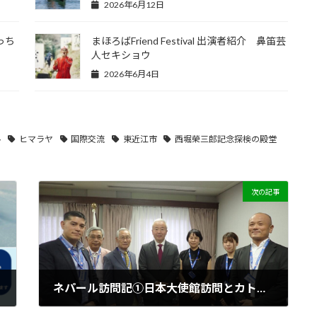
2026年6月12日
みっち
まほろばFriend Festival 出演者紹介 鼻笛芸
人セキショウ
2026年6月4日
ル
ヒマラヤ
国際交流
東近江市
西堀榮三郎記念探検の殿堂
次の記事
ネパール訪問記①日本大使館訪問とカトマンズで広がる交流
2026年3月13日