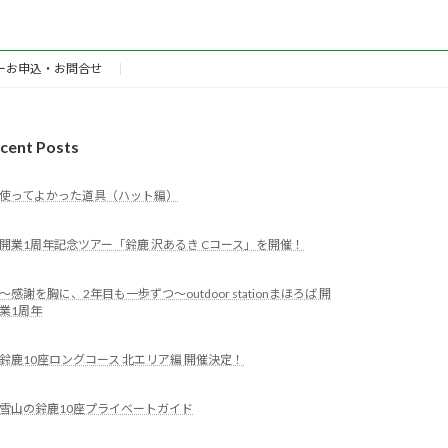
ーお申込・お問合せ
cent Posts
使ってよかった道具（ハット編）
開業1周年記念ツアー「鈴鹿 沢あるき Cコース」を開催！
～感謝を胸に、2年目も一歩ずつ～outdoor stationまほろば 開
業1周年
鈴鹿10座ロングコース 北エリア編 開催決定！
雪山の鈴鹿10座プライベートガイド