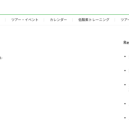
ツアー・イベント
カレンダー
低酸素トレーニング
ツア
Re
-