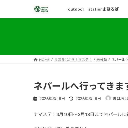
コ
ナ
outdoor stationまほろば
ン
ビ
テ
ゲ
ン
ー
ツ
シ
へ
ョ
ス
ン
キ
に
ッ
移
HOME
まほろばからナマステ！
未分類
ネパール
プ
動
ネパールへ行ってきま
最
2026年3月8日
2026年3月8日
まほろ
終
更
ナマステ！3月10日〜3月18日までネパール
新
日
時