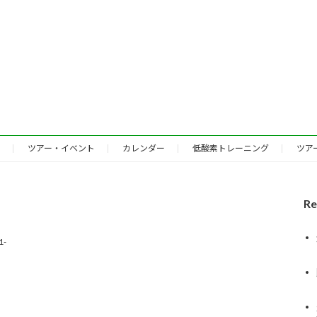
ツアー・イベント
カレンダー
低酸素トレーニング
ツア
Re
-