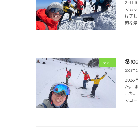
2日目
であっ
は美し
的な景
冬の大
ツアー
2026年
202
た。 
した。
でコー