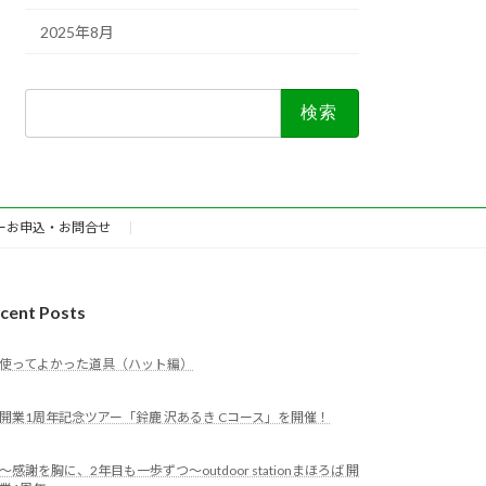
2025年8月
検
索:
ーお申込・お問合せ
cent Posts
使ってよかった道具（ハット編）
開業1周年記念ツアー「鈴鹿 沢あるき Cコース」を開催！
～感謝を胸に、2年目も一歩ずつ～outdoor stationまほろば 開