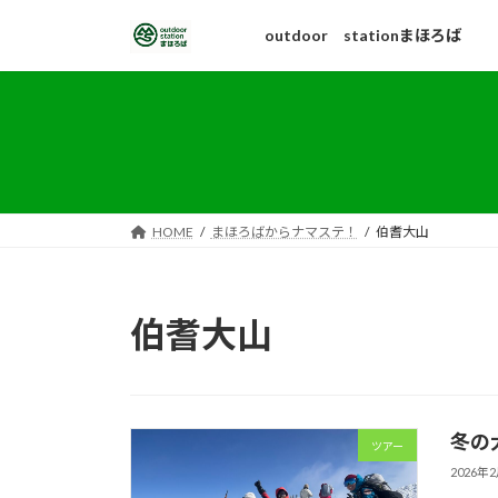
コ
ナ
outdoor stationまほろば
ン
ビ
テ
ゲ
ン
ー
ツ
シ
へ
ョ
ス
ン
キ
に
ッ
移
HOME
まほろばからナマステ！
伯耆大山
プ
動
伯耆大山
冬の大
ツアー
2026年