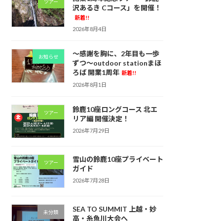
ツアー
沢あるき Cコース」を開催！
新着!!
2026年8月4日
～感謝を胸に、2年目も一歩
お知らせ
ずつ～outdoor stationまほ
ろば 開業1周年
新着!!
2026年8月1日
鈴鹿10座ロングコース 北エ
ツアー
リア編 開催決定！
2026年7月29日
雪山の鈴鹿10座プライベート
ツアー
ガイド
2026年7月28日
SEA TO SUMMIT 上越・妙
未分類
高・糸魚川大会へ