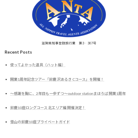
滋賀県知事登録旅行業 第3‐307号
Recent Posts
使ってよかった道具（ハット編）
開業1周年記念ツアー「鈴鹿 沢あるき Cコース」を開催！
～感謝を胸に、2年目も一歩ずつ～outdoor stationまほろば 開業1周年
鈴鹿10座ロングコース 北エリア編 開催決定！
雪山の鈴鹿10座プライベートガイド