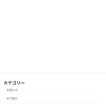
2026年7月22日
第4期 鈴鹿10座エコツーリズムガイド養
未分類
成講座 受講生募集！
2026年7月22日
唐松岳ツアー Day②
ツアー
2026年7月18日
カテゴリー
お知らせ
ギア紹介