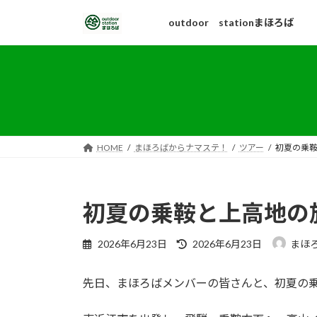
コ
ナ
outdoor stationまほろば
ン
ビ
テ
ゲ
ン
ー
ツ
シ
へ
ョ
ス
ン
キ
に
ッ
移
HOME
まほろばからナマステ！
ツアー
初夏の乗
プ
動
初夏の乗鞍と上高地の
最
2026年6月23日
2026年6月23日
まほ
終
更
先日、まほろばメンバーの皆さんと、初夏の
新
日
時