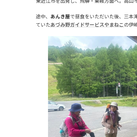
東近江市を出発し、飛騨・乗鞍方面へ。高山
:
途中、
あんき屋
で昼食をいただいた後、三本
ていた
あづみ野ガイドサービスやまねこ
の伊