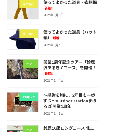
使ってよかった道具・衣類編
ギア紹介
新着!!
2026年8月8日
使ってよかった道具（ハット
ギア紹介
編）
新着!!
2026年8月6日
開業1周年記念ツアー「鈴鹿
ツアー
沢あるき Cコース」を開催！
新着!!
2026年8月4日
～感謝を胸に、2年目も一歩
お知らせ
ずつ～outdoor stationまほ
ろば 開業1周年
2026年8月1日
鈴鹿10座ロングコース 北エ
ツアー